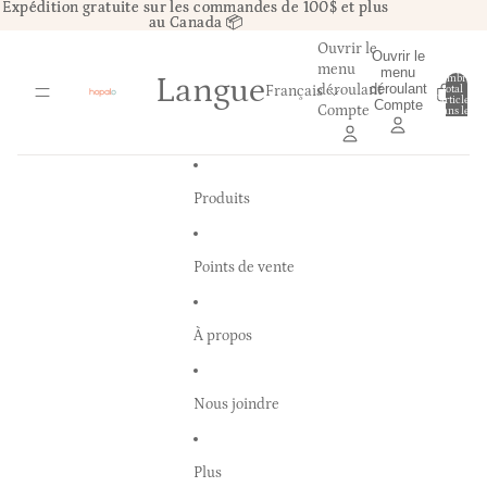
Ignorer et passer au contenu
Expédition gratuite sur les commandes de 100$ et plus
Expédition gratuite sur les commandes de 100$ et plus
au Canada 📦
au Canada 📦
Ouvrir le
Ouvrir le
menu
menu
Langue
Nombre
déroulant
déroulant
total
d’articles
0
Compte
Compte
dans le
panier: 0
Produits
Points de vente
À propos
Nous joindre
Plus