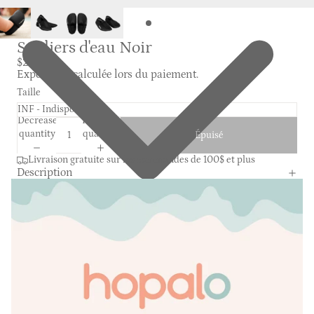
Souliers d'eau Noir
$29.99
Expédition calculée lors du paiement.
Taille
Decrease
Increase
quantity
quantity
Épuisé
Livraison gratuite sur les commandes de 100$ et plus
Description